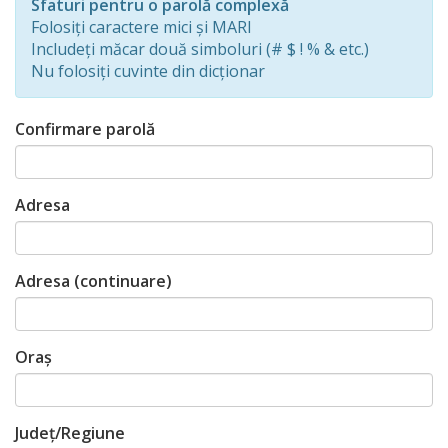
Sfaturi pentru o parolă complexă
0%
Folosiți caractere mici și MARI
Includeți măcar două simboluri (# $ ! % & etc.)
Nu folosiți cuvinte din dicționar
Confirmare parolă
Adresa
Adresa (continuare)
Oraș
Județ/Regiune