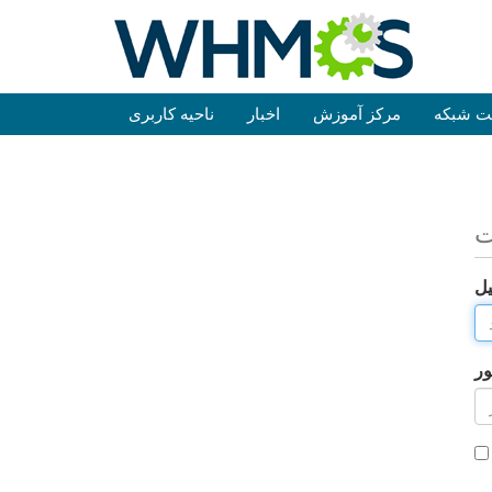
ت شبکه
مرکز آموزش
اخبار
ناحیه کاربری
ت
یل
ور