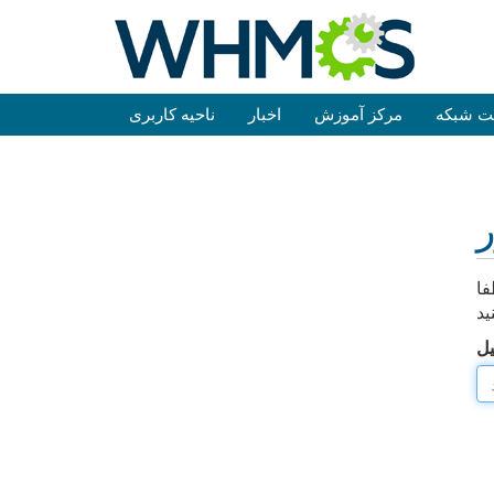
ت شبکه
مرکز آموزش
اخبار
ناحیه کاربری
ر
فا
ید
یل