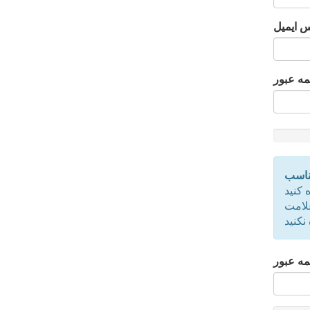
 ایمیل
مه عبور
New
Passwor
Rating:
مناسب
0%
 کنید
نکنید
لمه عبور