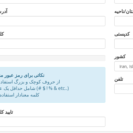
ان/ناحیه
آدرس
کدپستی
کل
کشور
d
نکاتی برای رمز عبور 
تلفن
از حروف کوچک و بزرگ استفاده
شامل حداقل یک علامت (# $ ! % & etc...)
کلمه معنادار استفاده 
تایید ک