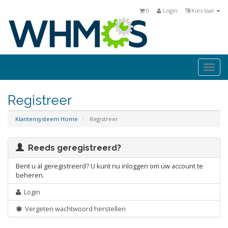
0
Login
Kies taal
Togg
navi
Registreer
Klantensysteem Home
Registreer
Reeds geregistreerd?
Bent u al geregistreerd? U kunt nu inloggen om uw account te
beheren.
Login
Vergeten wachtwoord herstellen