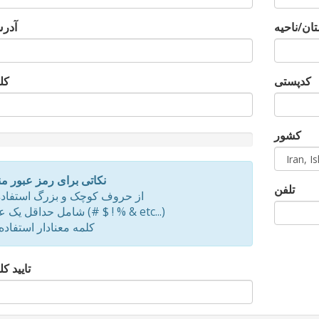
ان/ناحیه
آدرس
کدپستی
کل
کشور
d
نکاتی برای رمز عبور 
تلفن
از حروف کوچک و بزرگ استفاده
شامل حداقل یک علامت (# $ ! % & etc...)
کلمه معنادار استفاده 
تایید ک