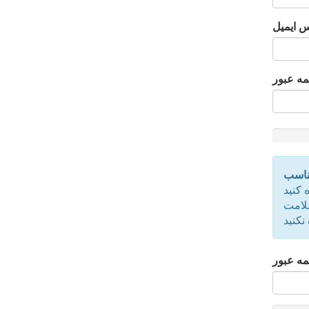
 ایمیل
مه عبور
New
Passwor
Rating:
مناسب
0%
 کنید
نکنید
لمه عبور