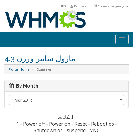
0
Přihlášení
Choose language
Togg
navi
ماژول سايبر ورژن 4.3
Portal Home
Oznámení
By Month
امکانات
1 - Power off - Power on - Reset - Reboot os -
Shutdown os - suspend - VNC