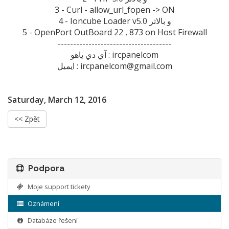
3 - Curl - allow_url_fopen -> ON
4 - Ioncube Loader v5.0 و بالاتر
5 - OpenPort OutBoard 22 , 873 on Host Firewall
-------------------------------------
آي دي ياهو : ircpanelcom
ايميل : ircpanelcom@gmail.com
Saturday, March 12, 2016
<< Zpět
Podpora
Moje support tickety
Oznámení
Databáze řešení