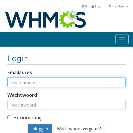
0
Login
Kies taal
Togg
navi
Login
Emailadres
Wachtwoord
Herinner mij
Wachtwoord vergeten?