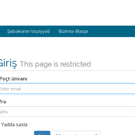
Şəbəkənin Vəziyyəti
Bizimlə Əlaqə
Giriş
This page is restricted
-Poçt ünvanı
frə
Yadda saxla