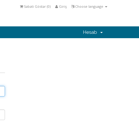
Səbəti Göstər (
0
)
Giriş
Choose language
Hesab