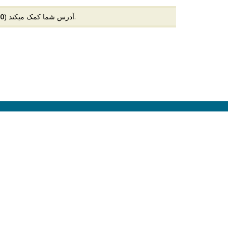
) وارد شده است.
فرم سفارش در محیط امنی ایجاد میشود و به جلوگیری از تقلب با IP آدرس شما کمک میکند (
50