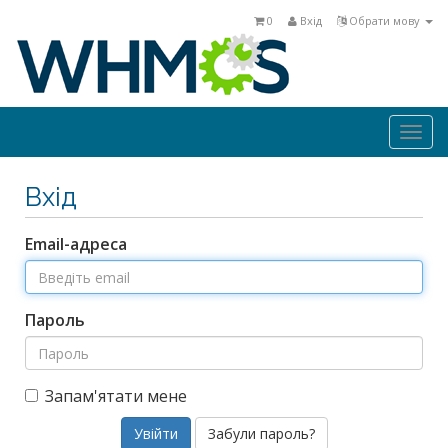
0
Вхід
Обрати мову
Togg
navi
Вхід
Email-адреса
Пароль
Запам'ятати мене
Забули пароль?