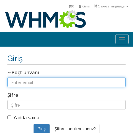
0
Giriş
Choose language
Togg
navi
Giriş
E-Poçt ünvanı
Şifrə
Yadda saxla
Şifrəni unutmusunuz?