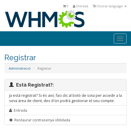
0
Entrada
Choose language
Togg
navi
Registrar
Administració
Registrar
Està Registrat?:
Ja està registrat? Si és així, faci clic al botó de sota per accedir a la
seva àrea de client, des d'on podrà gestionar el seu compte.
Entrada
Restaurar contrasenya oblidada