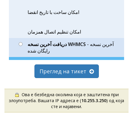
امكان ساخت با تاريخ انقضا
امكان تنظيم اتصال همزمان
- آخرين نسخه
دريافت آخرين نسخه WHMCS
رايگان شده
Преглед на тикет
Ова е безбедна околина која е заштитена при
злоупотреба. Вашата IP адреса е (
10.255.3.250
) од која
сте и најавени.