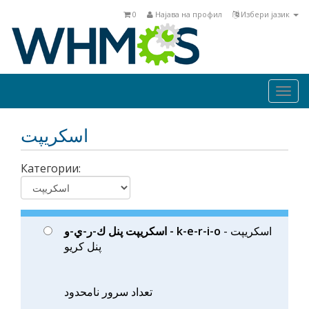
0
Најава на профил
Избери јазик
Togg
navi
اسكريپت
Категории:
- اسكريپت
اسكريپت پنل ك-ر-ي-و - k-e-r-i-o
پنل كريو
تعداد سرور نامحدود