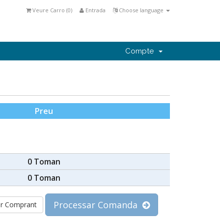
Veure Carro (
0
)
Entrada
Choose language
Compte
Preu
0 Toman
0 Toman
Processar Comanda
r Comprant