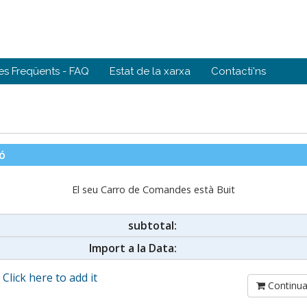
es Freqüents - FAQ
Estat de la xarxa
Contacti'ns
ó
El seu Carro de Comandes està Buit
subtotal:
Import a la Data:
?
Click here to add it
Continua