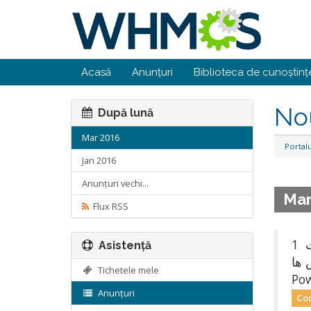
Acasă
Anunțuri
Biblioteca de cunoștinț
No
După lună
Mar 2016
Portalu
Jan 2016
Anunțuri vechi...
Mar
Flux RSS
امکانات 1 - Power off - Power on - Reset - Reboot os - Shutdown os - suspend - VNC2 - نمایش
Asistență
عات وی پی اس ها
Tichetele mele
Anunțuri
Co