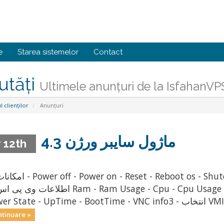
e
Starea sistemelor
Contact
utăți
Ultimele anunțuri de la IsfahanVP
l clienților
Anunțuri
ماژول سايبر ورژن 4.3
 12th
اطلا Ram - Ram Usage - Cpu - Cpu Usage - Space - Free Space - IP - Hostname -
ntinuare »