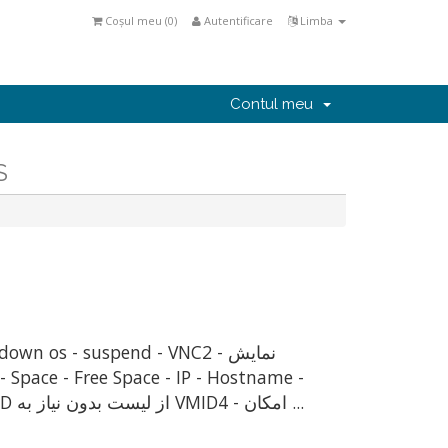
Coșul meu (
0
)
Autentificare
Limba
Contul meu
S
Power State - UpTime - BootTime - VNC info3 - انتخاب VMID از لیست بدون نياز به VMID4 - امکان ...