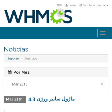
0
Login
Escolha o idioma
Togg
navi
Notícias
Suporte
Anúncios
Por Mês
ماژول سايبر ورژن 4.3
Mar 12th