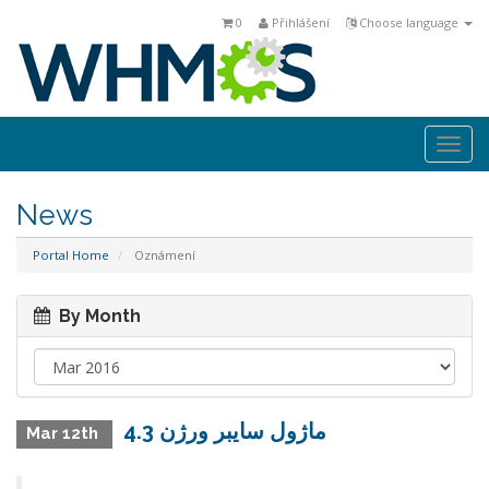
0
Přihlášení
Choose language
Togg
navi
News
Portal Home
Oznámení
By Month
ماژول سايبر ورژن 4.3
Mar 12th